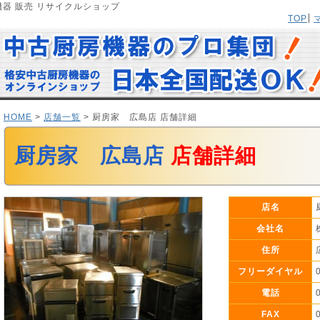
器 販売 リサイクルショップ
TOP
HOME
>
店舗一覧
> 厨房家 広島店 店舗詳細
厨房家 広島店
店舗詳細
店名
会社名
住所
フリーダイヤル
電話
FAX