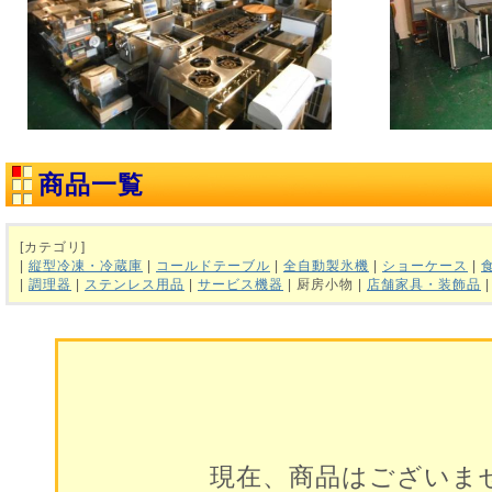
商品一覧
[カテゴリ]
|
縦型冷凍・冷蔵庫
|
コールドテーブル
|
全自動製氷機
|
ショーケース
|
|
調理器
|
ステンレス用品
|
サービス機器
| 厨房小物 |
店舗家具・装飾品
現在、商品はございま