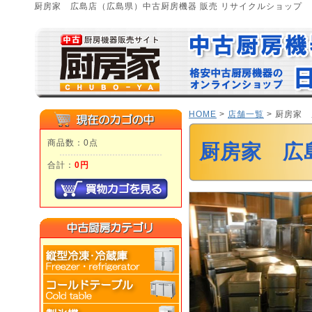
厨房家 広島店（広島県）中古厨房機器 販売 リサイクルショップ
HOME
>
店舗一覧
> 厨房家
商品数：0点
厨房家 広
合計：
0円