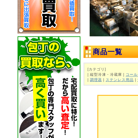
商品一覧
[カテゴリ]
| 縦型冷凍・冷蔵庫 |
コール
|
調理器
|
ステンレス用品
|